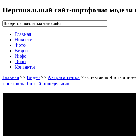
Персональный сайт-портфолио модели
Главная
Новости
Фото
Видео
Инфо
Обои
Контакты
Главная
>>
Видео
>>
Актриса театра
>> спектакль Чистый пон
спектакль Чистый понедельник