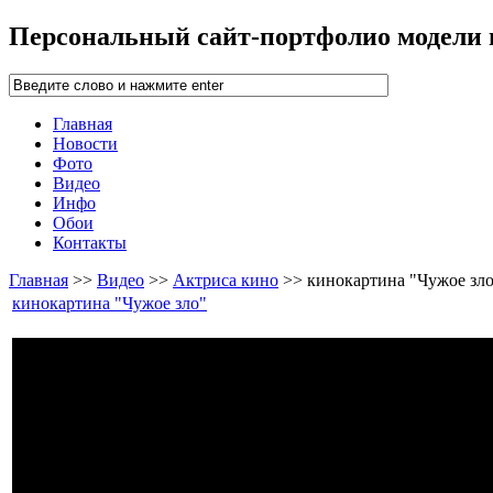
Персональный сайт-портфолио модели
Главная
Новости
Фото
Видео
Инфо
Обои
Контакты
Главная
>>
Видео
>>
Актриса кино
>> кинокартина "Чужое зл
кинокартина "Чужое зло"