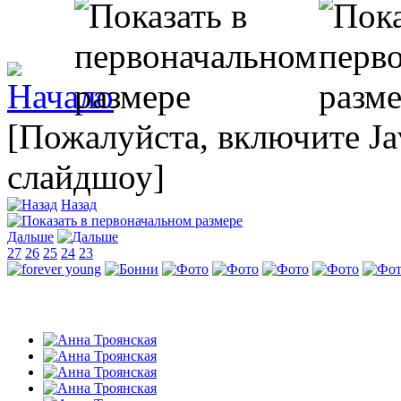
[Пожалуйста, включите Ja
слайдшоу]
Назад
Дальше
27
26
25
24
23