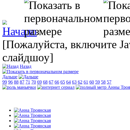
[Пожалуйста, включите Ja
слайдшоу]
Назад
Дальше
99
96
88
87
71
70
69
68
67
66
65
64
63
62
61
60
59
58
57